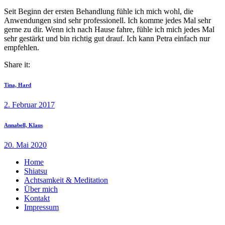
Seit Beginn der ersten Behandlung fühle ich mich wohl, die
Anwendungen sind sehr professionell. Ich komme jedes Mal sehr
gerne zu dir. Wenn ich nach Hause fahre, fühle ich mich jedes Mal
sehr gestärkt und bin richtig gut drauf. Ich kann Petra einfach nur
empfehlen.
Share it:
Beitragsnavigation
Previous
Tina, Hard
post:
2. Februar 2017
Next
Annabell, Klaus
post:
20. Mai 2020
Home
Shiatsu
Achtsamkeit & Meditation
Über mich
Kontakt
Impressum